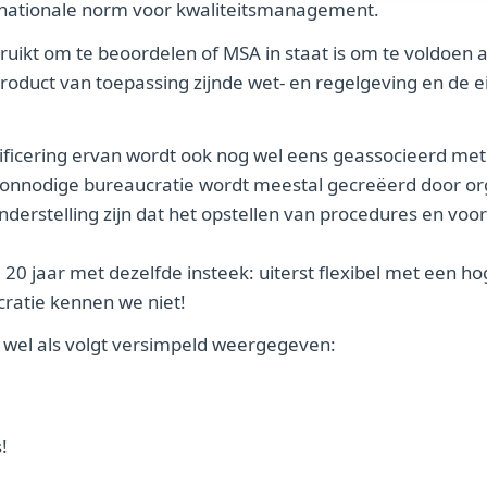
ernationale norm voor kwaliteitsmanagement.
uikt om te beoordelen of MSA in staat is om te voldoen 
product van toepassing zijnde wet- en regelgeving en de 
ificering ervan wordt ook nog wel eens geassocieerd me
onnodige bureaucratie wordt meestal gecreëerd door orga
derstelling zijn dat het opstellen van procedures en voors
20 jaar met dezelfde insteek: uiterst flexibel met een ho
cratie kennen we niet!
 wel als volgt versimpeld weergegeven:
!