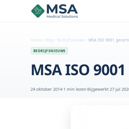
Home
·
Blog
·
Bedrijfsnieuws
·
MSA ISO 9001 gecerti
BEDRIJFSNIEUWS
MSA ISO 9001 
24 oktober 2014
·
1 min lezen
·
Bijgewerkt 27 jul 202