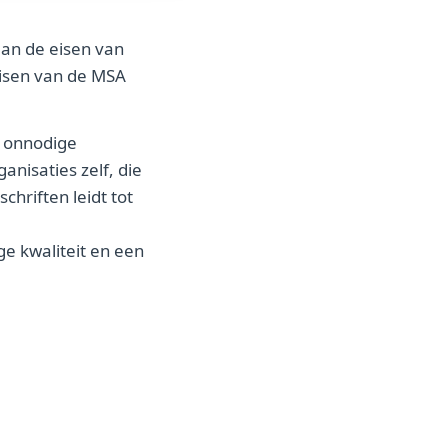
aan de eisen van
eisen van de MSA
t onnodige
nisaties zelf, die
chriften leidt tot
ge kwaliteit en een