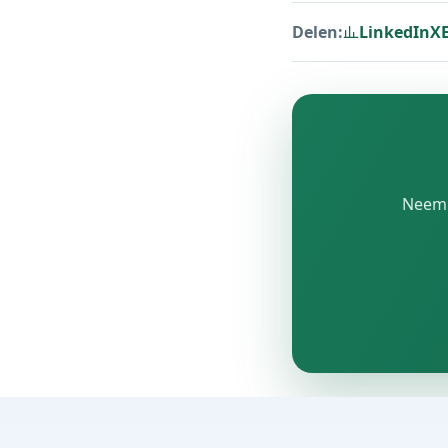
Delen:
LinkedIn
X
Neem c