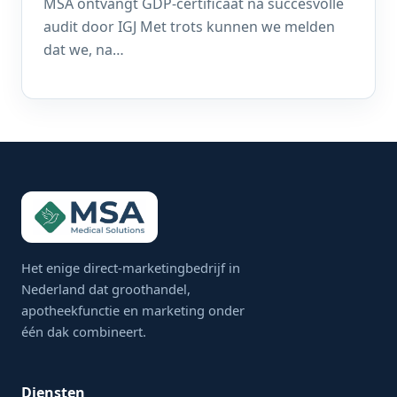
MSA ontvangt GDP-certificaat na succesvolle
audit door IGJ Met trots kunnen we melden
dat we, na…
Het enige direct-marketingbedrijf in
Nederland dat groothandel,
apotheekfunctie en marketing onder
één dak combineert.
Diensten